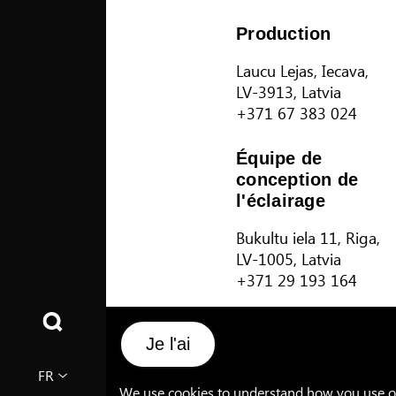
Production
Laucu Lejas, Iecava,
LV-3913, Latvia
+371 67 383 024
Équipe de
conception de
l'éclairage
Bukultu iela 11, Riga,
LV-1005, Latvia
+371 29 193 164
Conditions générales de vent
Je l'ai
FR
We use cookies to understand how you use our